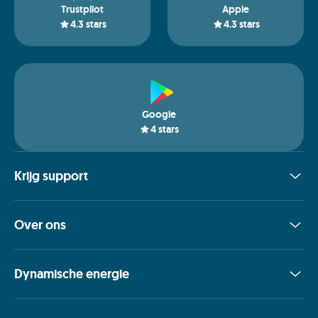
Trustpilot
Apple
4.3
stars
4.3
stars
Google
4
stars
Krijg support
Over ons
Dynamische energie