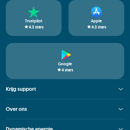
Trustpilot
Apple
4.3
stars
4.3
stars
Google
4
stars
Krijg support
Over ons
Dynamische energie