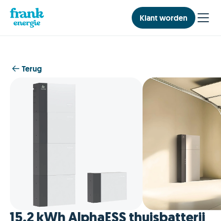
Klant worden
Terug
15,2 kWh AlphaESS thuisbatterij