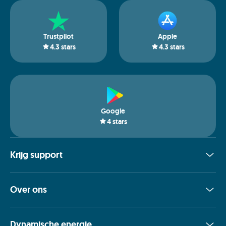
Trustpilot
Apple
4.3
stars
4.3
stars
Google
4
stars
Krijg support
Over ons
Dynamische energie