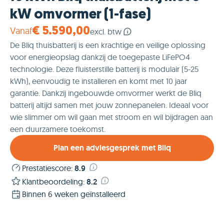
kW omvormer (1-fase)
Vanaf
€ 5.590,00
excl. btw
De Bliq thuisbatterij is een krachtige en veilige oplossing
voor energieopslag dankzij de toegepaste LiFePO4
technologie. Deze fluisterstille batterij is modulair (5-25
kWh), eenvoudig te installeren en komt met 10 jaar
garantie. Dankzij ingebouwde omvormer werkt de Bliq
batterij altijd samen met jouw zonnepanelen. Ideaal voor
wie slimmer om wil gaan met stroom en wil bijdragen aan
een duurzamere toekomst.
Plan een adviesgesprek met Bliq
Prestatiescore
:
8.9
Klantbeoordeling
:
8.2
Binnen 6 weken geïnstalleerd