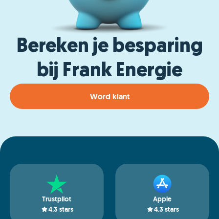
Bereken je besparing
bij Frank Energie
Word klant
Trustpilot
Apple
4.3
stars
4.3
stars