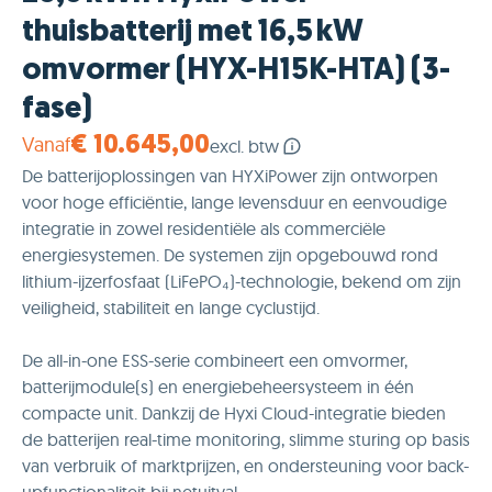
thuisbatterij met 16,5 kW
omvormer (HYX-H15K-HTA) (3-
fase)
Vanaf
€ 10.645,00
excl. btw
De batterijoplossingen van HYXiPower zijn ontworpen
voor hoge efficiëntie, lange levensduur en eenvoudige
integratie in zowel residentiële als commerciële
energiesystemen. De systemen zijn opgebouwd rond
lithium-ijzerfosfaat (LiFePO₄)-technologie, bekend om zijn
veiligheid, stabiliteit en lange cyclustijd.
De all-in-one ESS-serie combineert een omvormer,
batterijmodule(s) en energiebeheersysteem in één
compacte unit. Dankzij de Hyxi Cloud-integratie bieden
de batterijen real-time monitoring, slimme sturing op basis
van verbruik of marktprijzen, en ondersteuning voor back-
upfunctionaliteit bij netuitval.