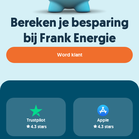
Bereken je besparing
bij Frank Energie
Word klant
Trustpilot
Apple
4.3
stars
4.3
stars