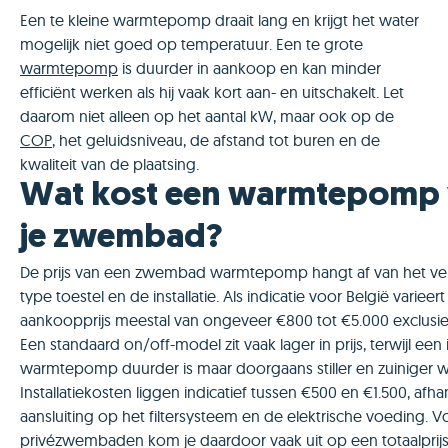
Een te kleine warmtepomp draait lang en krijgt het water
mogelijk niet goed op temperatuur. Een te grote
warmtepomp
is duurder in aankoop en kan minder
efficiënt werken als hij vaak kort aan- en uitschakelt. Let
daarom niet alleen op het aantal kW, maar ook op de
COP
, het geluidsniveau, de afstand tot buren en de
kwaliteit van de plaatsing.
Wat kost een warmtepomp
je zwembad?
De prijs van een zwembad warmtepomp hangt af van het v
type toestel en de installatie. Als indicatie voor België varieer
aankoopprijs meestal van ongeveer €800 tot €5.000 exclusief
Een standaard on/off-model zit vaak lager in prijs, terwijl een 
warmtepomp duurder is maar doorgaans stiller en zuiniger w
Installatiekosten liggen indicatief tussen €500 en €1.500, afha
aansluiting op het filtersysteem en de elektrische voeding. 
privézwembaden kom je daardoor vaak uit op een totaalprij