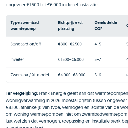
ongeveer €1.500 tot €6.000 inclusief installatie.
Type zwembad
Richtprijs excl.
Gemiddelde
warmtepomp
plaatsing
COP
Standaard on/off
€800–€2.500
4–5
Inverter
€1.500–€5.000
5–7
Zwemspa / XL-model
€4.000–€8.000
5–6
Ter vergelijking:
Frank Energie geeft aan dat warmtepompen
woningverwarming in 2026 meestal prijzen tussen ongeveer
€8.100, afhankelijk van type, vermogen en isolatie van de wo
om woning
warmtepompen
, niet om zwembadwarmtepomp
laat wel zien dat vermogen, toepassing en installatie sterk b
warmtepomp kost.