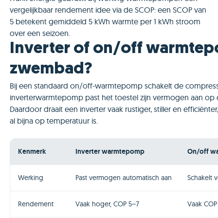
vergelijkbaar rendement idee via de SCOP: een SCOP van
5 betekent gemiddeld 5 kWh warmte per 1 kWh stroom
over een seizoen.
Inverter of on/off warmtep
zwembad?
Bij een standaard on/off-warmtepomp schakelt de compressor 
inverterwarmtepomp past het toestel zijn vermogen aan op 
Daardoor draait een inverter vaak rustiger, stiller en efficië
al bijna op temperatuur is.
Kenmerk
Inverter warmtepomp
On/off 
Werking
Past vermogen automatisch aan
Schakelt v
Rendement
Vaak hoger, COP 5–7
Vaak COP