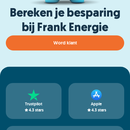
Bereken je besparing
bij Frank Energie
Word klant
Trustpilot
Apple
4.3
stars
4.3
stars