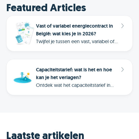
Featured Articles
Vast of variabel energiecontract in
België: wat kies je in 2026?
Twijfel je tussen een vast, variabel of
dynamisch energiecontract? Ontdek
de verschillen, voordelen, nadelen en
waarom dynamisch vaak slimmer is in
Capaciteitstarief: wat is het en hoe
2026.
kan je het verlagen?
Ontdek wat het capaciteitstarief in
Vlaanderen betekent, hoe je
maandpiek wordt berekend en hoe
Frank Energie helpt om je verbruik
slimmer te spreiden.
Laatste artikelen