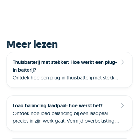
Meer lezen
Thuisbatterij met stekker: Hoe werkt een plug-
in batterij?
Ontdek hoe een plug-in thuisbatterij met stekker
werkt. Leer hoe je hiermee slim stroom kunt
opslaan, je zelfconsumptie verhoogt en
bespaart op je rekening.
Load balancing laadpaal: hoe werkt het?
Ontdek hoe load balancing bij een laadpaal
precies in zijn werk gaat. Vermijd overbelasting,
laad slimmer en haal meer uit je dynamisch tarief.