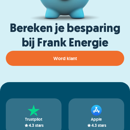
Bereken je besparing
bij Frank Energie
Word klant
Trustpilot
Apple
4.3
stars
4.3
stars